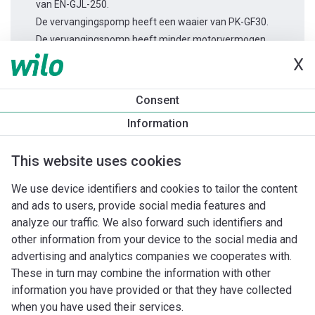
van EN-GJL-250.
De vervangingspomp heeft een waaier van PK-GF30.
De vervangingspomp heeft minder motorvermogen.
X
Productinformatie
Consent
Rexa MINI3 V04.11/M06-523/A-10m
Information
Productomschrijving
Montagetoebehoren
Automatiseri
This website uses cookies
We use device identifiers and cookies to tailor the content
and ads to users, provide social media features and
analyze our traffic. We also forward such identifiers and
other information from your device to the social media and
advertising and analytics companies we cooperates with.
These in turn may combine the information with other
information you have provided or that they have collected
when you have used their services.