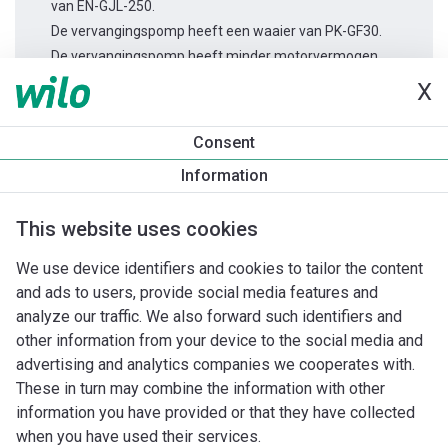
van EN-GJL-250.
De vervangingspomp heeft een waaier van PK-GF30.
De vervangingspomp heeft minder motorvermogen.
X
Productinformatie
Consent
Rexa MINI3 V04.09/T05-540/O-10m
Information
Productomschrijving
Montagetoebehoren
Automatiseri
This website uses cookies
We use device identifiers and cookies to tailor the content
and ads to users, provide social media features and
analyze our traffic. We also forward such identifiers and
other information from your device to the social media and
advertising and analytics companies we cooperates with.
These in turn may combine the information with other
information you have provided or that they have collected
when you have used their services.