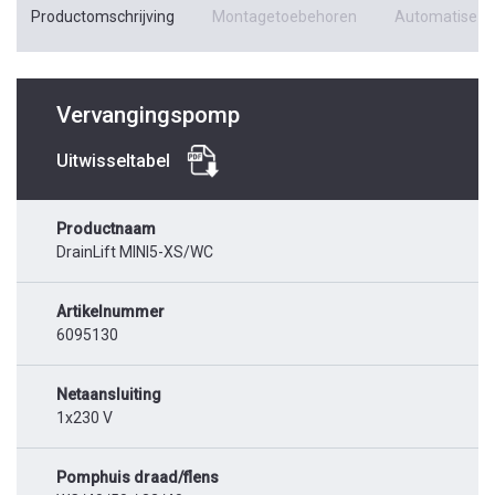
Productomschrijving
Montagetoebehoren
Automatiseri
Vervangingspomp
Uitwisseltabel
Productnaam
DrainLift MINI5-XS/WC
Artikelnummer
6095130
Netaansluiting
1x230 V
Pomphuis draad/flens