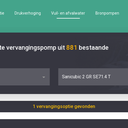
tie
Drukverhoging
Vuil- en afvalwater
Bronpompen
ste vervangingspomp uit
881
bestaande
Sanicubic 2 GR SE71.4 T
1 vervangingsoptie gevonden