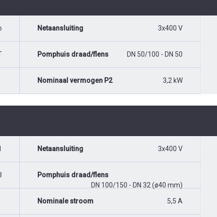
o
Netaansluiting
3x400 V
T
Pomphuis draad/flens
DN 50/100 - DN 50
Nominaal vermogen P2
3,2 kW
1
Netaansluiting
3x400 V
3
Pomphuis draad/flens
DN 100/150 - DN 32 (ø40 mm)
Nominale stroom
5,5 A