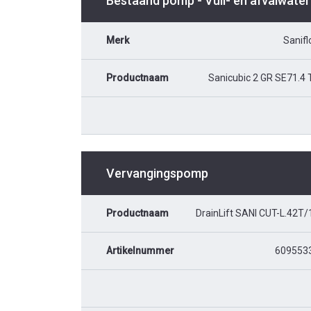
Bestaand pomp - Vuil- en afvalwater
Merk
Sanifl
Productnaam
Sanicubic 2 GR SE71.4 
Vervangingspomp
Productnaam
DrainLift SANI CUT-L.42T/
Artikelnummer
609553