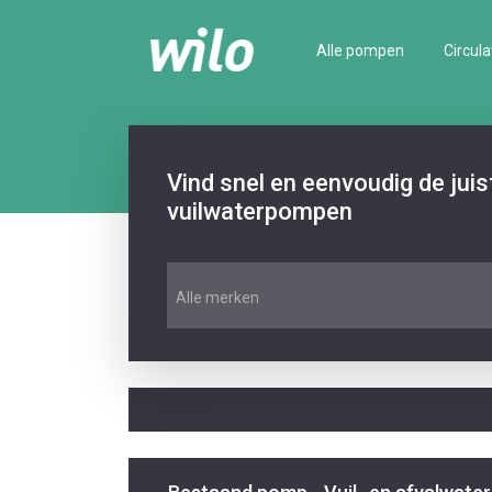
Alle pompen
Circula
Vind snel en eenvoudig de jui
vuilwaterpompen
Alle merken