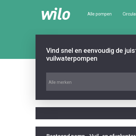
Alle pompen
Circula
Vind snel en eenvoudig de jui
vuilwaterpompen
Alle merken