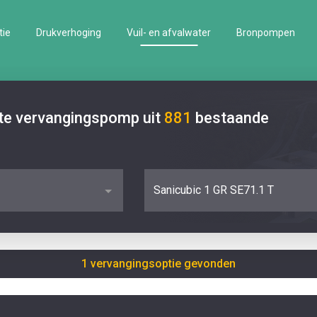
tie
Drukverhoging
Vuil- en afvalwater
Bronpompen
ste vervangingspomp uit
881
bestaande
Sanicubic 1 GR SE71.1 T
1 vervangingsoptie gevonden