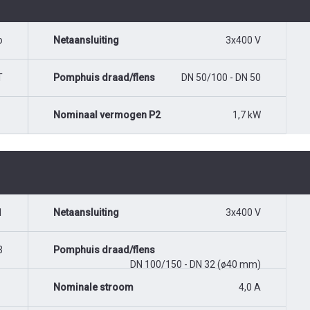
o
Netaansluiting
3x400 V
T
Pomphuis draad/flens
DN 50/100 - DN 50
Nominaal vermogen P2
1,7 kW
1
Netaansluiting
3x400 V
3
Pomphuis draad/flens
DN 100/150 - DN 32 (ø40 mm)
Nominale stroom
4,0 A