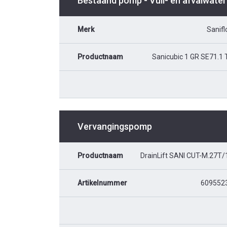
Bestaand pomp - Vuil- en afvalwater
Merk
Sanifl
Productnaam
Sanicubic 1 GR SE71.1 
Vervangingspomp
Productnaam
DrainLift SANI CUT-M.27T/
Artikelnummer
609552