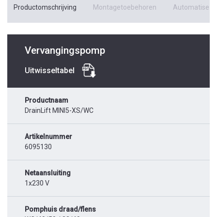
Productomschrijving
Montagetoebehoren
Automatiseri
Vervangingspomp
Uitwisseltabel
Productnaam
DrainLift MINI5-XS/WC
Artikelnummer
6095130
Netaansluiting
1x230 V
Pomphuis draad/flens