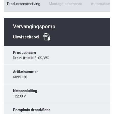
Productomschrijving
Montagetoebehoren
Automatiseri
Vervangingspomp
Uitwisseltabel
Productnaam
DrainLift MINI5-XS/WC
Artikelnummer
6095130
Netaansluiting
1x230 V
Pomphuis draad/flens