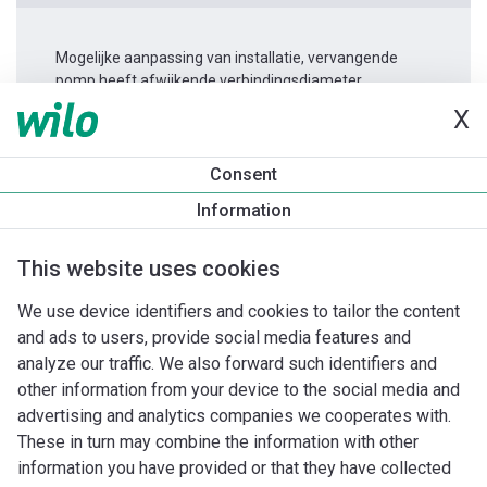
Mogelijke aanpassing van installatie, vervangende
pomp heeft afwijkende verbindingsdiameter.
X
Productinformatie
Consent
Rexa FIT-S03-224A/21T025-540/O
Information
Productomschrijving
Montagetoebehoren
Automatiseri
This website uses cookies
We use device identifiers and cookies to tailor the content
and ads to users, provide social media features and
analyze our traffic. We also forward such identifiers and
other information from your device to the social media and
advertising and analytics companies we cooperates with.
These in turn may combine the information with other
information you have provided or that they have collected