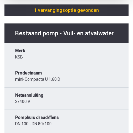
1 vervangingsoptie gevonden
Bestaand pomp - Vuil- en afvalwater
Merk
KSB
Productnaam
mini-Compacta U 1.60 D
Netaansluiting
3x400 V
Pomphuis draad/flens
DN 100 - DN 80/100