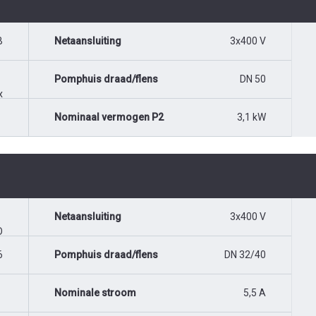
B
Netaansluiting
3x400 V
Pomphuis draad/flens
DN 50
x
Nominaal vermogen P2
3,1 kW
Netaansluiting
3x400 V
O
6
Pomphuis draad/flens
DN 32/40
Nominale stroom
5,5 A