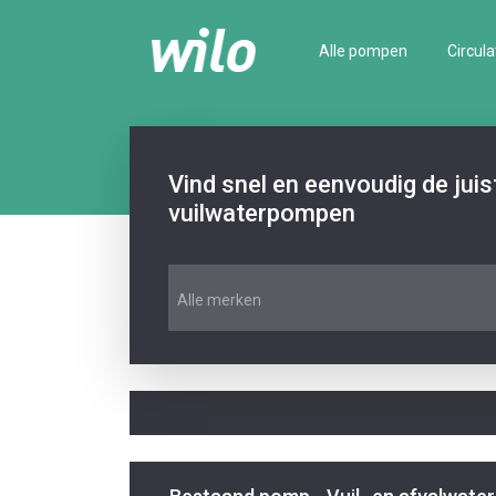
Alle pompen
Circula
Vind snel en eenvoudig de jui
vuilwaterpompen
Alle merken