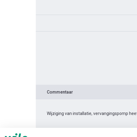
Commentaar
Wijziging van installatie, vervangingspomp hee
Productinformatie
Rexa PRO-S03-224A/21T