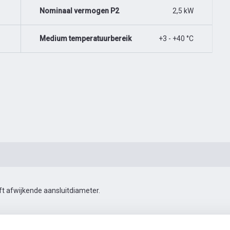
Nominaal vermogen P2
2,5 kW
Medium temperatuurbereik
+3 - +40 °C
ft afwijkende aansluitdiameter.
025X540/O