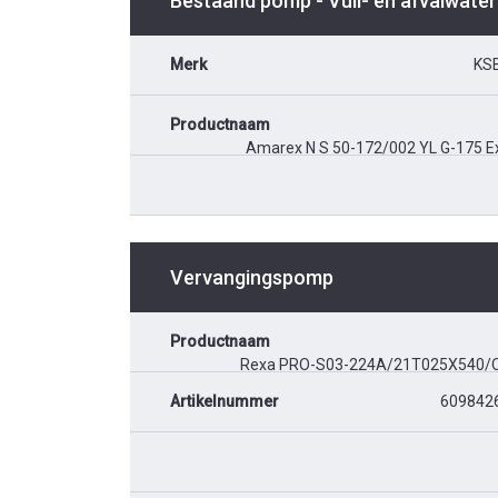
Bestaand pomp - Vuil- en afvalwater
Merk
KS
Productnaam
Amarex N S 50-172/002 YL G-175 E
Vervangingspomp
Productnaam
Rexa PRO-S03-224A/21T025X540/
Artikelnummer
609842