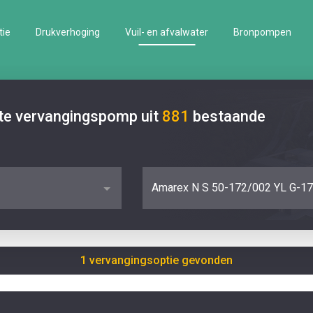
tie
Drukverhoging
Vuil- en afvalwater
Bronpompen
ste vervangingspomp uit
881
bestaande
Amarex N S 50-172/002 YL G-17
1 vervangingsoptie gevonden