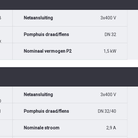
B
Netaansluiting
3x400 V
Pomphuis draad/flens
DN 32
x
Nominaal vermogen P2
1,5 kW
Netaansluiting
3x400 V
O
1
Pomphuis draad/flens
DN 32/40
Nominale stroom
2,9 A