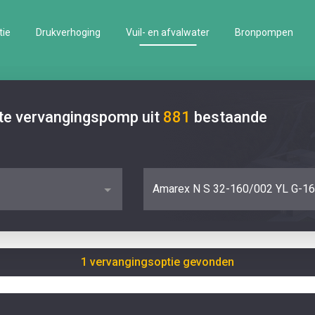
tie
Drukverhoging
Vuil- en afvalwater
Bronpompen
ste vervangingspomp uit
881
bestaande
Amarex N S 32-160/002 YL G-16
1 vervangingsoptie gevonden