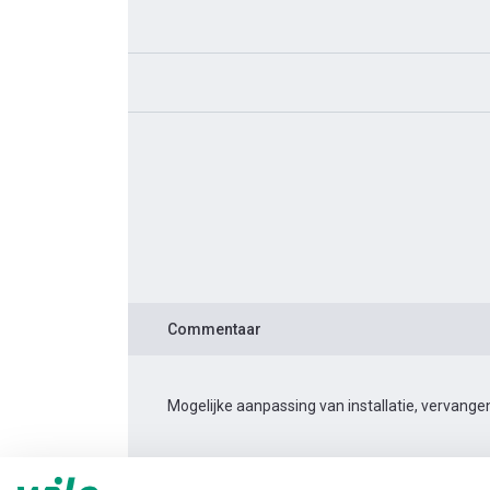
Commentaar
Mogelijke aanpassing van installatie, vervan
Productinformatie
Rexa PRO-S03-112A/21T