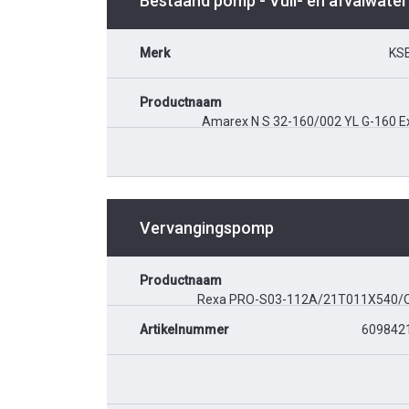
Bestaand pomp - Vuil- en afvalwater
Merk
KS
Productnaam
Amarex N S 32-160/002 YL G-160 E
Vervangingspomp
Productnaam
Rexa PRO-S03-112A/21T011X540/
Artikelnummer
609842