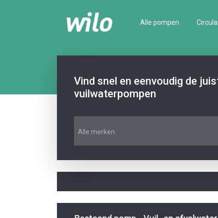
Alle pompen
Circula
Vind snel en eenvoudig de jui
vuilwaterpompen
Alle merken