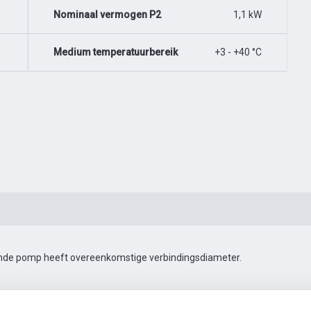
Nominaal vermogen P2
1,1 kW
Medium temperatuurbereik
+3 - +40 °C
gende pomp heeft overeenkomstige verbindingsdiameter.
011X540/O