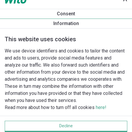
Productinformatie
Consent
Rexa FIT-S03-112A/21T011-540/O
Information
Productomschrijving
Montagetoebehoren
Automatiseri
This website uses cookies
We use device identifiers and cookies to tailor the content
and ads to users, provide social media features and
analyze our traffic. We also forward such identifiers and
other information from your device to the social media and
advertising and analytics companies we cooperates with.
These in turn may combine the information with other
information you have provided or that they have collected
when you have used their services.
Read more about how to turn off all cookies
here!
Imprint
Gegevensbescherming
Decline
Cookie policy