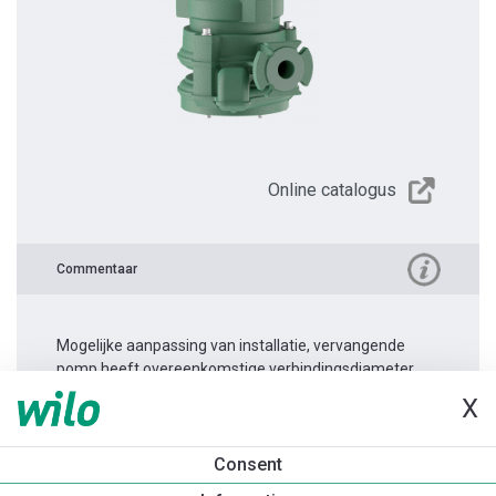
Online catalogus
Commentaar
Mogelijke aanpassing van installatie, vervangende
pomp heeft overeenkomstige verbindingsdiameter.
X
Productinformatie
Consent
Rexa PRO-S04-224A/20T105X540/O