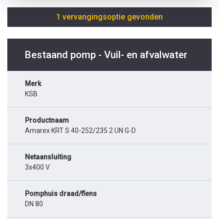
1 vervangingsoptie gevonden
Bestaand pomp - Vuil- en afvalwater
Merk
KSB
Productnaam
Amarex KRT S 40-252/235 2 UN G-D
Netaansluiting
3x400 V
Pomphuis draad/flens
DN 80