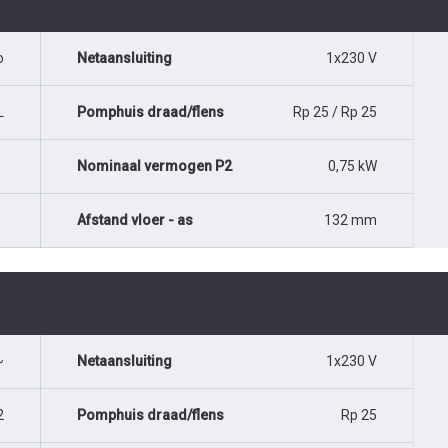
o
Netaansluiting
1x230 V
L
Pomphuis draad/flens
Rp 25 / Rp 25
Nominaal vermogen P2
0,75 kW
Afstand vloer - as
132 mm
~
Netaansluiting
1x230 V
2
Pomphuis draad/flens
Rp 25