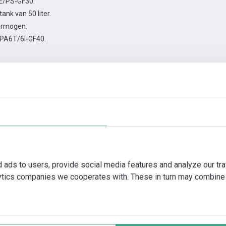
E/PS-GF30.
nk van 50 liter.
ermogen.
PA6T/6I-GF40.
en
Automatiseringstoebehoren
Meer foto's
Video
d ads to users, provide social media features and analyze our tra
lytics companies we cooperates with. These in turn may combine 