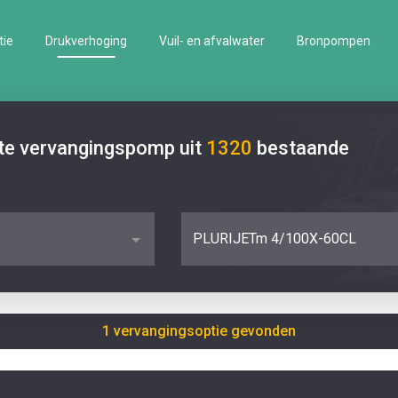
tie
Drukverhoging
Vuil- en afvalwater
Bronpompen
ste vervangingspomp uit
1320
bestaande
PLURIJETm 4/100X-60CL
1 vervangingsoptie gevonden