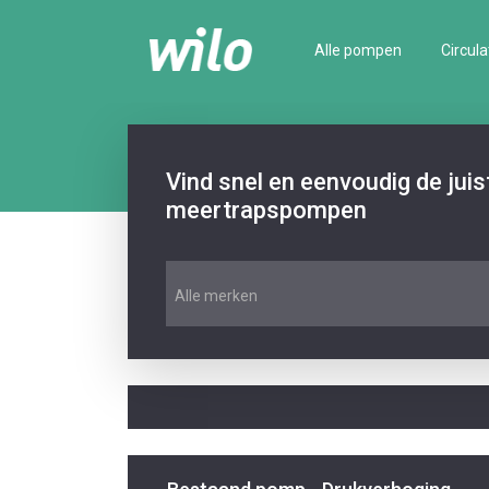
Alle pompen
Circula
Vind snel en eenvoudig de jui
meertrapspompen
Alle merken