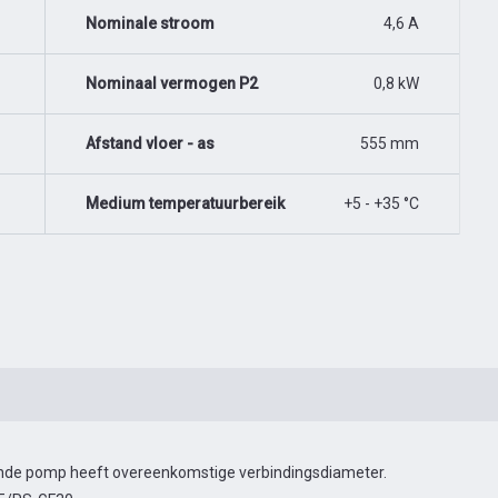
Nominale stroom
4,6 A
Nominaal vermogen P2
0,8 kW
Afstand vloer - as
555 mm
Medium temperatuurbereik
+5 - +35 °C
gende pomp heeft overeenkomstige verbindingsdiameter.