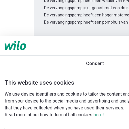
De vervangingspomp heeft een waaier van PP
De vervangingspomp is uitgerust met een drukta
De vervangingspomp heeft een hoger motorv
De vervangingspomp heeft een pomphuis van 
Productinformatie
HiMulti 3 H50-45 P 1~
Productomschrijving
Montagetoebehor
Consent
This website uses cookies
We use device identifiers and cookies to tailor the content an
from your device to the social media and advertising and ana
that they have collected when you have used their services.
Read more about how to turn off all cookies
here!