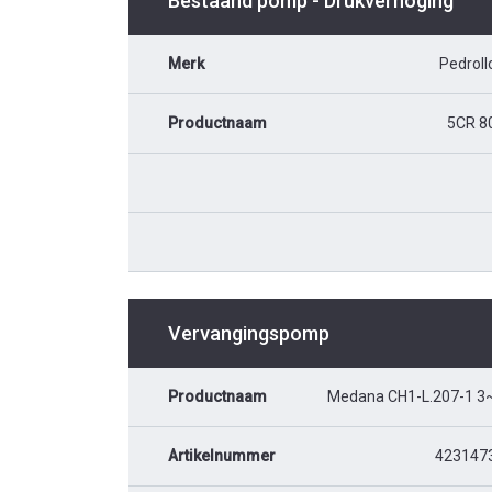
Bestaand pomp - Drukverhoging
Merk
Pedroll
Productnaam
5CR 8
Vervangingspomp
Productnaam
Medana CH1-L.207-1 3
Artikelnummer
423147