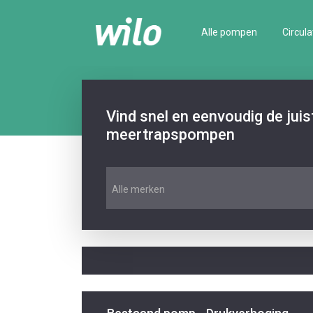
Alle pompen
Circula
Vind snel en eenvoudig de jui
meertrapspompen
Alle merken