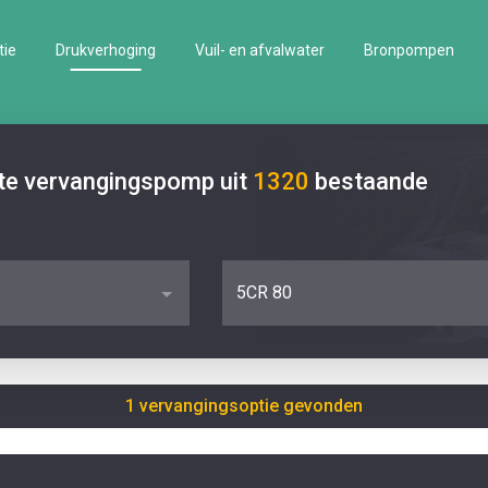
tie
Drukverhoging
Vuil- en afvalwater
Bronpompen
ste vervangingspomp uit
1320
bestaande
5CR 80
1 vervangingsoptie gevonden