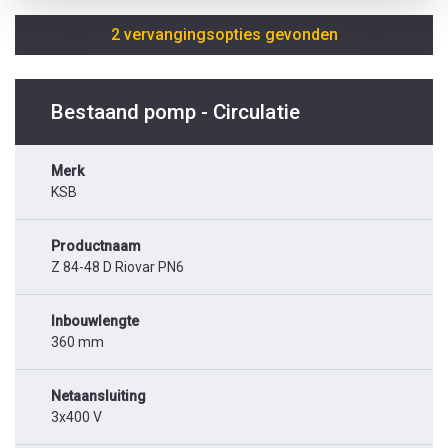
2 vervangingsopties gevonden
Bestaand pomp - Circulatie
Merk
KSB
Productnaam
Z 84-48 D Riovar PN6
Inbouwlengte
360 mm
Netaansluiting
3x400 V