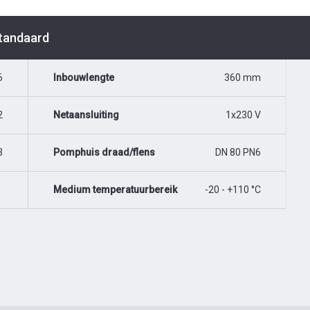
Standaard
6
Inbouwlengte
360 mm
2
Netaansluiting
1x230 V
3
Pomphuis draad/flens
DN 80 PN6
Medium temperatuurbereik
-20 - +110 °C