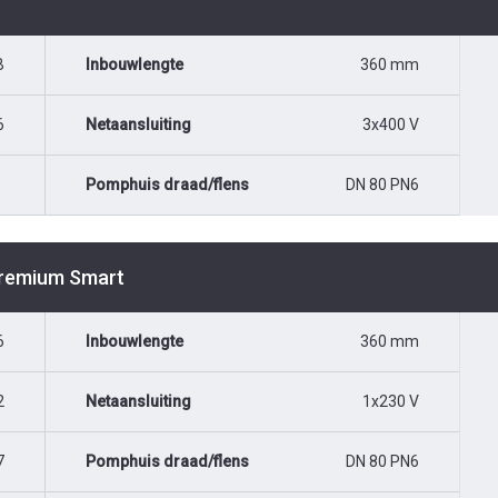
B
Inbouwlengte
360 mm
6
Netaansluiting
3x400 V
Pomphuis draad/flens
DN 80 PN6
Premium Smart
6
Inbouwlengte
360 mm
2
Netaansluiting
1x230 V
7
Pomphuis draad/flens
DN 80 PN6