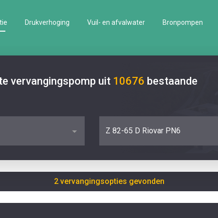
tie
Drukverhoging
Vuil- en afvalwater
Bronpompen
ste vervangingspomp uit
10676
bestaande
Z 82-65 D Riovar PN6
2 vervangingsopties gevonden