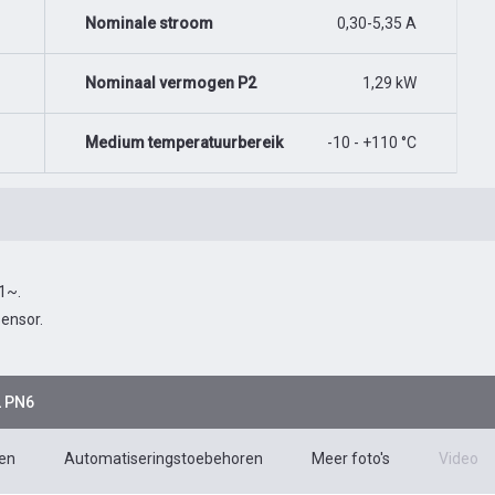
Nominale stroom
0,30-5,35 A
Nominaal vermogen P2
1,29 kW
Medium temperatuurbereik
-10 - +110 °C
 1~.
ensor.
2 PN6
en
Automatiseringstoebehoren
Meer foto's
Video