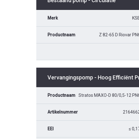
Bestaand pomp - Circulatie
Merk
KS
Productnaam
Z 82-65 D Riovar PN
Vervangingspomp - Hoog Efficiënt 
Productnaam
Stratos MAXO-D 80/0,5-12 PN
Artikelnummer
216466
EEI
≤ 0,1