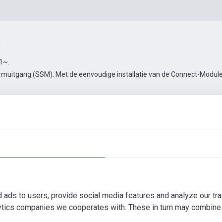
.
 1~.
muitgang (SSM). Met de eenvoudige installatie van de Connect-Module 
 PN6
en
Automatiseringstoebehoren
Meer foto's
Video
d ads to users, provide social media features and analyze our tra
lytics companies we cooperates with. These in turn may combine 