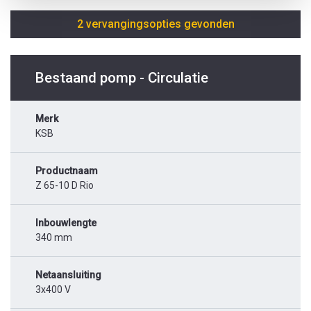
2 vervangingsopties gevonden
Bestaand pomp - Circulatie
Merk
KSB
Productnaam
Z 65-10 D Rio
Inbouwlengte
340 mm
Netaansluiting
3x400 V