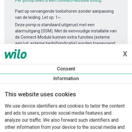
Per pomp heeft u één Connect-Module nodig.
Past op vervangende toebehoren zonder aanpassing
van de leiding. Let op: 1~.
Deze pomp is standaard uitgerust met een
alarmuitgang (SSM). Met de eenvoudige installatie van
de Connect-Module kunnen extra functies (externe
aan/uit, externe bedrijfsindicatie) worden toegevoegd.
X
Productinformatie
Consent
Yonos MAXO-D 50/0,5-9
Information
Productomschrijving
Montagetoebehoren
Automatiseri
This website uses cookies
We use device identifiers and cookies to tailor the content
and ads to users, provide social media features and
analyze our traffic. We also forward such identifiers and
other information from your device to the social media and