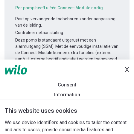
Per pomp heeft u één Connect-Module nodig.
Past op vervangende toebehoren zonder aanpassing
van de leiding.
Controleer netaansluiting.
Deze pomp is standaard uitgerust met een
alarmuitgang (SSM). Met de eenvoudige installatie van
de Connect-Module kunnen extra functies (externe
aan/uit, externe bedrijfsindicatie) worden toegevoegd.
X
Productinformatie
Consent
Yonos MAXO-D 40/0,5-8
Information
Productomschrijving
Montagetoebehoren
Automatiseri
This website uses cookies
We use device identifiers and cookies to tailor the content
and ads to users, provide social media features and