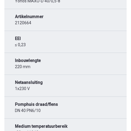
Yonos MAXO-D 40/0,5-8
Artikelnummer
2120664
EEI
≤ 0,23
Inbouwlengte
220 mm
Netaansluiting
1x230 V
Pomphuis draad/flens
DN 40 PN6/10
Medium temperatuurbereik