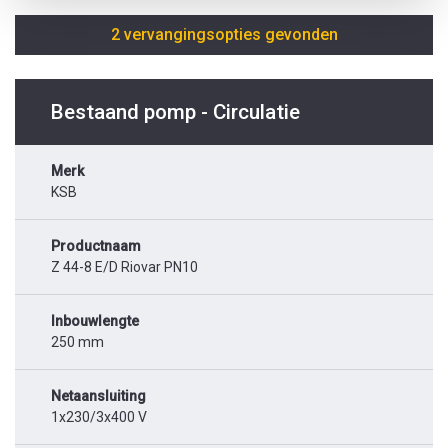
2 vervangingsopties gevonden
Bestaand pomp - Circulatie
Merk
KSB
Productnaam
Z 44-8 E/D Riovar PN10
Inbouwlengte
250 mm
Netaansluiting
1x230/3x400 V