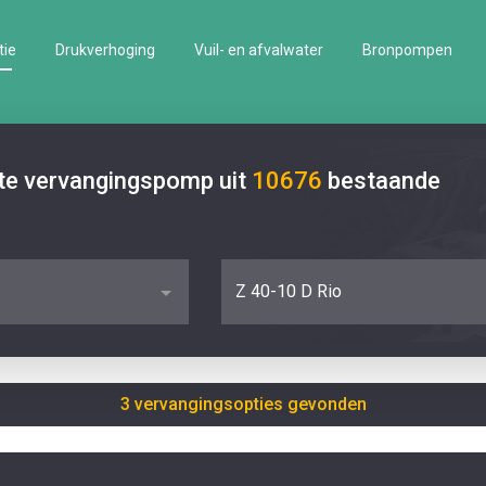
tie
Drukverhoging
Vuil- en afvalwater
Bronpompen
ste vervangingspomp uit
10676
bestaande
Z 40-10 D Rio
3 vervangingsopties gevonden