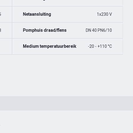
5
Netaansluiting
1x230 V
3
Pomphuis draad/flens
DN 40 PN6/10
Medium temperatuurbereik
-20 - +110 °C
.