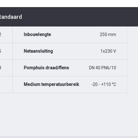
Standaard
2
Inbouwlengte
250 mm
5
Netaansluiting
1x230 V
3
Pomphuis draad/flens
DN 40 PN6/10
Medium temperatuurbereik
-20 - +110 °C