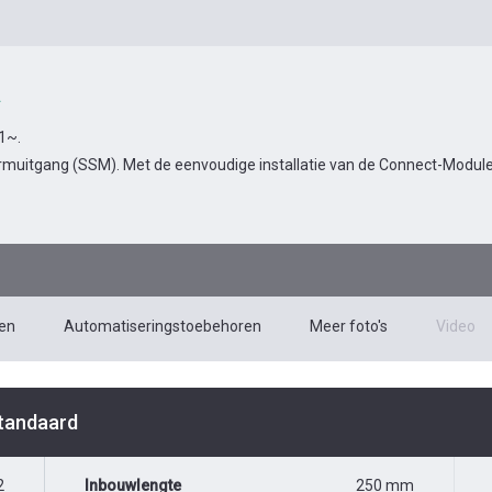
.
 1~.
muitgang (SSM). Met de eenvoudige installatie van de Connect-Module 
en
Automatiseringstoebehoren
Meer foto's
Video
Standaard
2
Inbouwlengte
250 mm