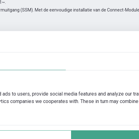
 1~.
muitgang (SSM). Met de eenvoudige installatie van de Connect-Module 
en
Automatiseringstoebehoren
Meer foto's
Video
d ads to users, provide social media features and analyze our tra
lytics companies we cooperates with. These in turn may combine 