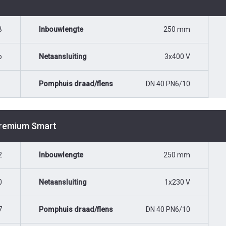
B
Inbouwlengte
250 mm
o
Netaansluiting
3x400 V
Pomphuis draad/flens
DN 40 PN6/10
Premium Smart
2
Inbouwlengte
250 mm
0
Netaansluiting
1x230 V
7
Pomphuis draad/flens
DN 40 PN6/10