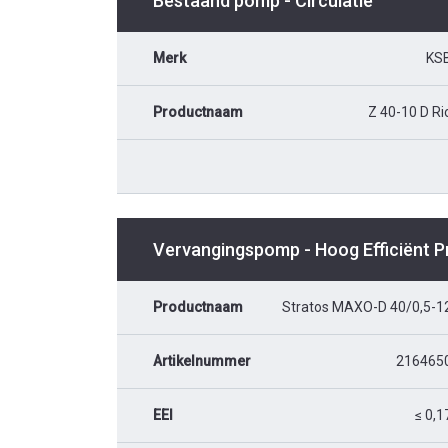
Bestaand pomp - Circulatie
Merk
KS
Productnaam
Z 40-10 D Ri
Vervangingspomp - Hoog Efficiënt 
Productnaam
Stratos MAXO-D 40/0,5-1
Artikelnummer
216465
EEI
≤ 0,1