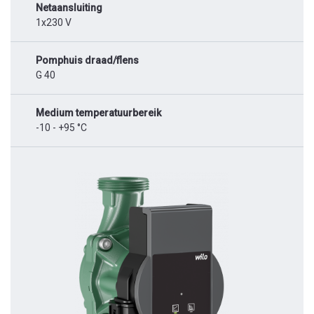
Netaansluiting
1x230 V
Pomphuis draad/flens
G 40
Medium temperatuurbereik
-10 - +95 °C