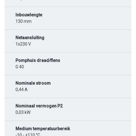
Inbouwlengte
130 mm
Netaansluiting
1x230 V
Pomphuis draad/flens
G 40
Nominale stroom
0,44 A
Nominaal vermogen P2
0,03 kW
Medium temperatuurbereik
-10 - +110 °C