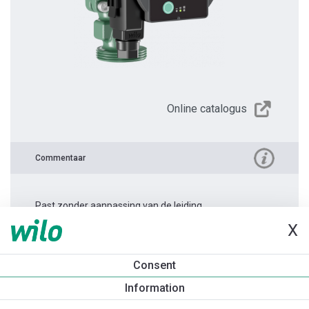
Online catalogus
Commentaar
Past zonder aanpassing van de leiding.
X
Productinformatie
Consent
Atmos PICO 25/1-6 -130
Information
Productomschrijving
Montagetoebehoren
Automatiseri