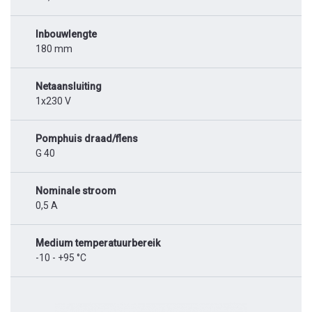
Inbouwlengte
180 mm
Netaansluiting
1x230 V
Pomphuis draad/flens
G 40
Nominale stroom
0,5 A
Medium temperatuurbereik
-10 - +95 °C