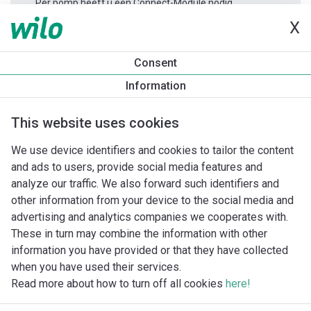
Per pomp heeft u één Connect-Module nodig.
X
Productinformatie
Consent
Yonos MAXO 30/0,5-7
Information
Productomschrijving
Montagetoebehoren
Automatiseri
This website uses cookies
We use device identifiers and cookies to tailor the content
and ads to users, provide social media features and
analyze our traffic. We also forward such identifiers and
other information from your device to the social media and
advertising and analytics companies we cooperates with.
These in turn may combine the information with other
information you have provided or that they have collected
when you have used their services.
Read more about how to turn off all cookies
here!
Imprint