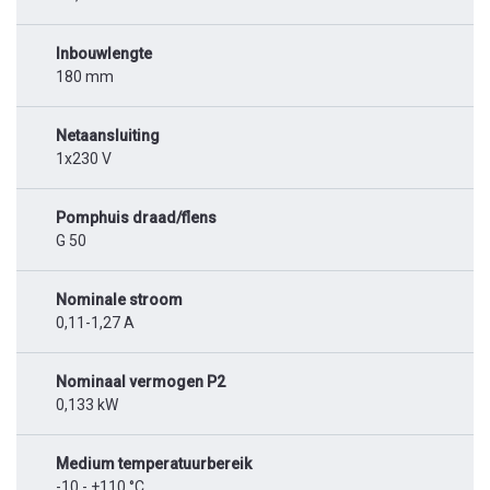
Inbouwlengte
180 mm
Netaansluiting
1x230 V
Pomphuis draad/flens
G 50
Nominale stroom
0,11-1,27 A
Nominaal vermogen P2
0,133 kW
Medium temperatuurbereik
-10 - +110 °C