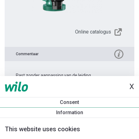
Online catalogus
Commentaar
Past zonder aanpassing van de leiding.
X
Productinformatie
Consent
Yonos PICO 25/1-8 -130
Information
Productomschrijving
Montagetoebehoren
Automatiseri
This website uses cookies