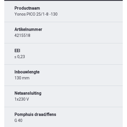
Productnaam
Yonos PICO 25/1-8 -130
Artikelnummer
4215518
EEI
≤ 0,23
Inbouwlengte
130 mm
Netaansluiting
1x230 V
Pomphuis draad/flens
G 40