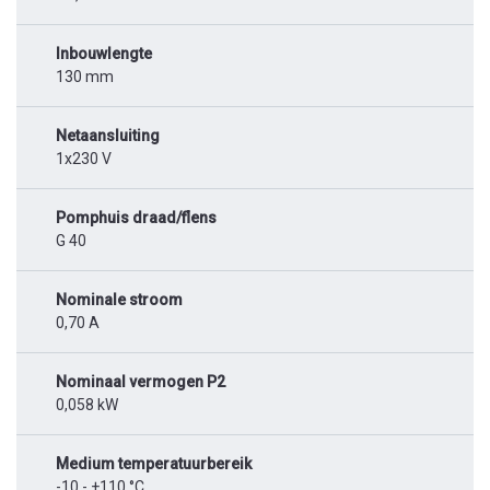
Inbouwlengte
130 mm
Netaansluiting
1x230 V
Pomphuis draad/flens
G 40
Nominale stroom
0,70 A
Nominaal vermogen P2
0,058 kW
Medium temperatuurbereik
-10 - +110 °C