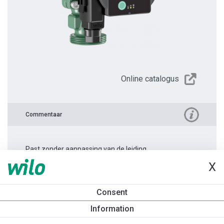
Online catalogus
Commentaar
Past zonder aanpassing van de leiding.
X
Productinformatie
Consent
Atmos PICO 30/1-6 -180
Information
Productomschrijving
Montagetoebehoren
Automatiseri