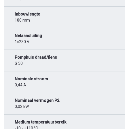
Inbouwlengte
180 mm
Netaansluiting
1x230 V
Pomphuis draad/flens
G 50
Nominale stroom
0,44 A
Nominaal vermogen P2
0,03 kW
Medium temperatuurbereik
-10 - +110 °C