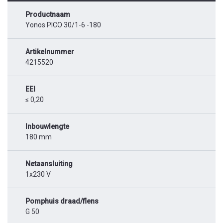
Productnaam
Yonos PICO 30/1-6 -180
Artikelnummer
4215520
EEI
≤ 0,20
Inbouwlengte
180 mm
Netaansluiting
1x230 V
Pomphuis draad/flens
G 50