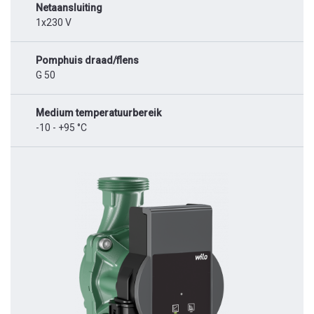
Netaansluiting
1x230 V
Pomphuis draad/flens
G 50
Medium temperatuurbereik
-10 - +95 °C