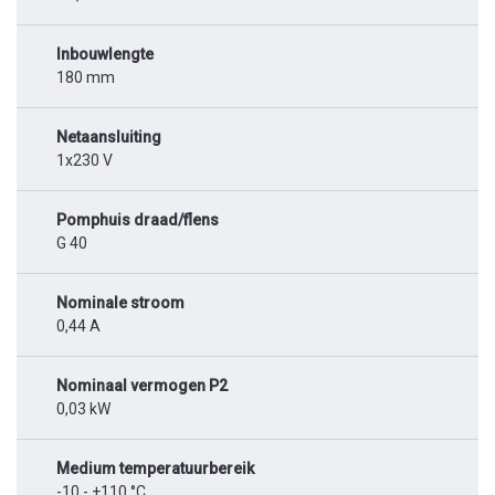
Inbouwlengte
180 mm
Netaansluiting
1x230 V
Pomphuis draad/flens
G 40
Nominale stroom
0,44 A
Nominaal vermogen P2
0,03 kW
Medium temperatuurbereik
-10 - +110 °C