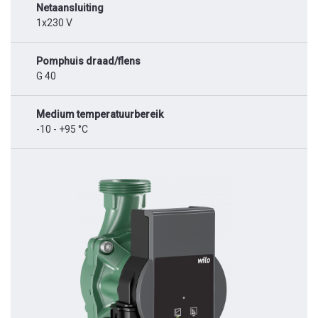
Netaansluiting
1x230 V
Pomphuis draad/flens
G 40
Medium temperatuurbereik
-10 - +95 °C