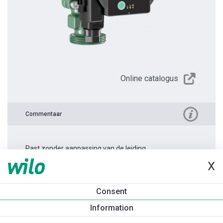
Online catalogus
Commentaar
Past zonder aanpassing van de leiding.
X
Productinformatie
Consent
Atmos PICO 25/1-6 -180
Information
Productomschrijving
Montagetoebehoren
Automatiseri