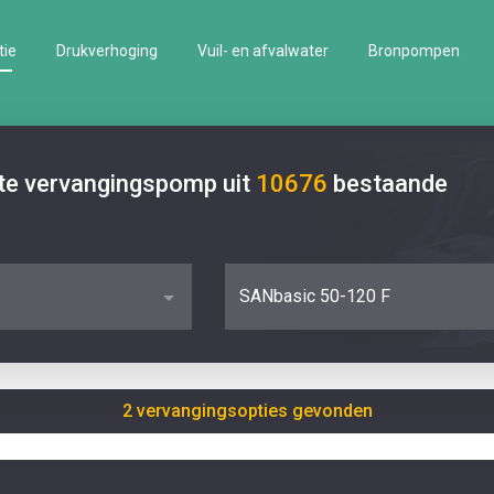
tie
Drukverhoging
Vuil- en afvalwater
Bronpompen
ste vervangingspomp uit
10676
bestaande
SANbasic 50-120 F
2 vervangingsopties gevonden