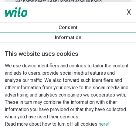
Per pomp heeft u één Connect-Module nodig.
X
Productinformatie
Consent
Yonos MAXO 65/0,5-9
Information
Productomschrijving
Montagetoebehoren
Automatiseri
This website uses cookies
We use device identifiers and cookies to tailor the content
and ads to users, provide social media features and
analyze our traffic. We also forward such identifiers and
other information from your device to the social media and
advertising and analytics companies we cooperates with.
These in turn may combine the information with other
information you have provided or that they have collected
when you have used their services.
Read more about how to turn off all cookies
here!
Imprint