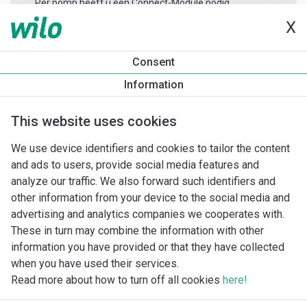
Per pomp heeft u één Connect-Module nodig.
X
Productinformatie
Consent
Yonos MAXO 80/0,5-12 PN10
Information
Productomschrijving
Montagetoebehoren
Automatiseri
This website uses cookies
We use device identifiers and cookies to tailor the content
and ads to users, provide social media features and
analyze our traffic. We also forward such identifiers and
other information from your device to the social media and
advertising and analytics companies we cooperates with.
These in turn may combine the information with other
information you have provided or that they have collected
when you have used their services.
Read more about how to turn off all cookies
here!
Imprint