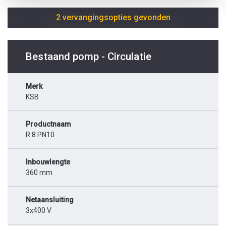
2 vervangingsopties gevonden
Bestaand pomp - Circulatie
Merk
KSB
Productnaam
R 8 PN10
Inbouwlengte
360 mm
Netaansluiting
3x400 V