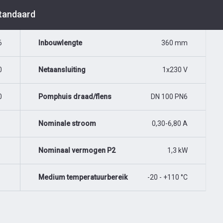
Standaard
6
Inbouwlengte
360 mm
0
Netaansluiting
1x230 V
0
Pomphuis draad/flens
DN 100 PN6
Nominale stroom
0,30-6,80 A
Nominaal vermogen P2
1,3 kW
Medium temperatuurbereik
-20 - +110 °C