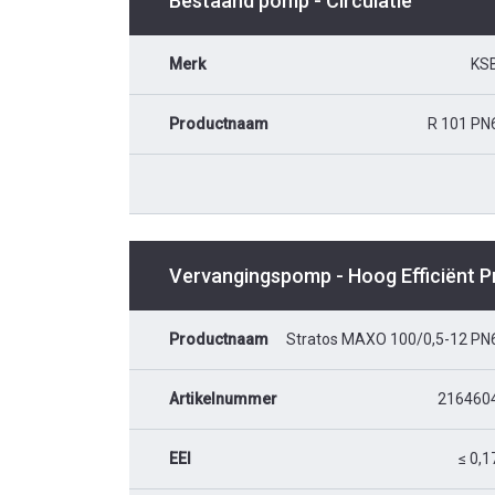
Bestaand pomp - Circulatie
Merk
KS
Productnaam
R 101 PN
Vervangingspomp - Hoog Efficiënt 
Productnaam
Stratos MAXO 100/0,5-12 PN
Artikelnummer
216460
EEI
≤ 0,1