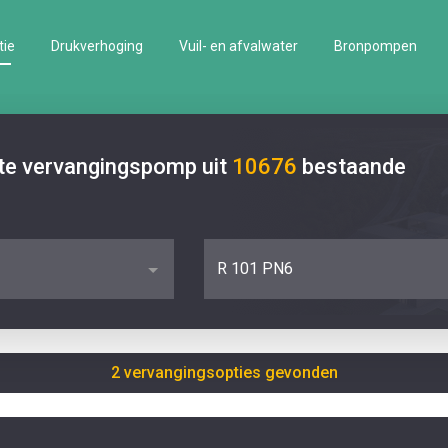
tie
Drukverhoging
Vuil- en afvalwater
Bronpompen
ste vervangingspomp uit
10676
bestaande
R 101 PN6
2 vervangingsopties gevonden