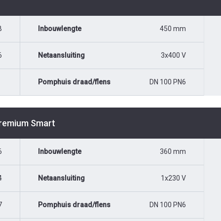
B
Inbouwlengte
450 mm
6
Netaansluiting
3x400 V
Pomphuis draad/flens
DN 100 PN6
Premium Smart
6
Inbouwlengte
360 mm
4
Netaansluiting
1x230 V
7
Pomphuis draad/flens
DN 100 PN6