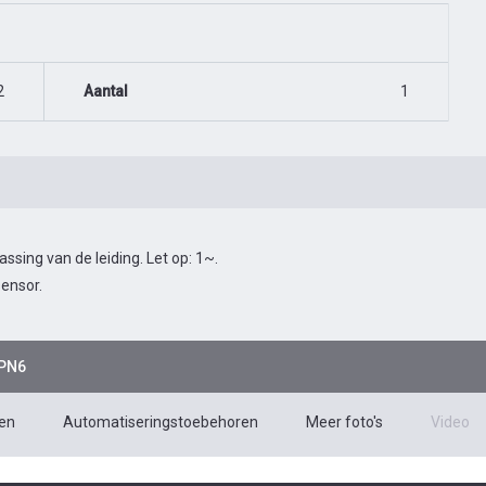
2
Aantal
1
ing van de leiding. Let op: 1~.
ensor.
 PN6
en
Automatiseringstoebehoren
Meer foto's
Video