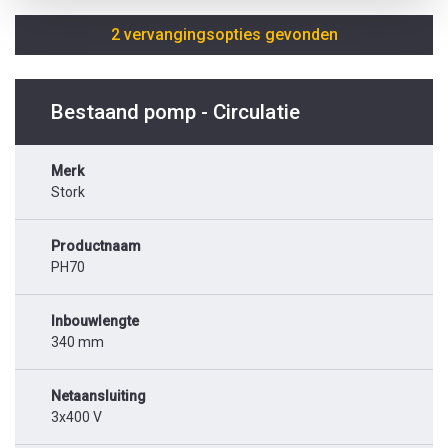
2 vervangingsopties gevonden
Bestaand pomp - Circulatie
Merk
Stork
Productnaam
PH70
Inbouwlengte
340 mm
Netaansluiting
3x400 V