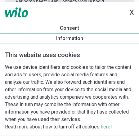
Per pomp heeft u één Connect-Module nodig.
X
Productinformatie
Consent
Yonos MAXO 65/0,5-12
Information
Productomschrijving
Montagetoebehoren
Automatiseri
This website uses cookies
We use device identifiers and cookies to tailor the content
and ads to users, provide social media features and
analyze our traffic. We also forward such identifiers and
other information from your device to the social media and
advertising and analytics companies we cooperates with.
These in turn may combine the information with other
information you have provided or that they have collected
when you have used their services.
Read more about how to turn off all cookies
here!
Imprint