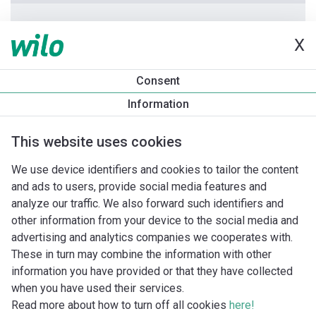
Let op: aanpassing van de leiding.
X
Vervangingspomp uitgerust met temperatuursensor.
Consent
Information
Productinformatie
Stratos MAXO-D 40/0,5-12
This website uses cookies
Productomschrijving
Montagetoebehoren
Automatiseri
We use device identifiers and cookies to tailor the content
and ads to users, provide social media features and
analyze our traffic. We also forward such identifiers and
other information from your device to the social media and
advertising and analytics companies we cooperates with.
These in turn may combine the information with other
information you have provided or that they have collected
when you have used their services.
Read more about how to turn off all cookies
here!