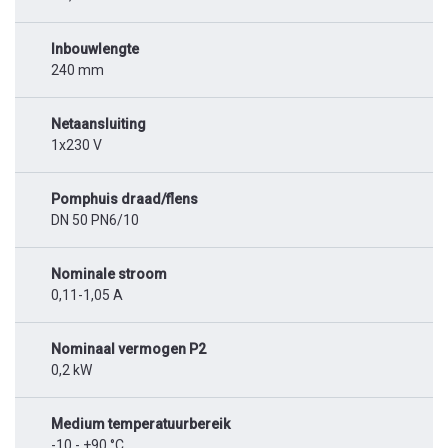
Inbouwlengte
240 mm
Netaansluiting
1x230 V
Pomphuis draad/flens
DN 50 PN6/10
Nominale stroom
0,11-1,05 A
Nominaal vermogen P2
0,2 kW
Medium temperatuurbereik
-10 - +90 °C