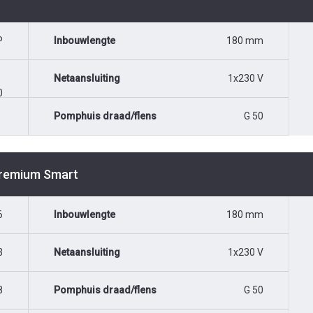
P
Inbouwlengte
180 mm
Netaansluiting
1x230 V
0
Pomphuis draad/flens
G 50
Premium Smart
6
Inbouwlengte
180 mm
3
Netaansluiting
1x230 V
8
Pomphuis draad/flens
G 50