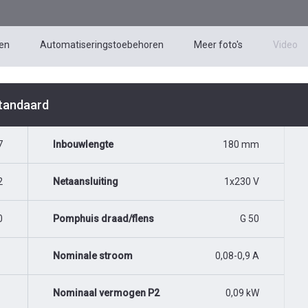
en
Automatiseringstoebehoren
Meer foto's
Video
Standaard
7
Inbouwlengte
180 mm
2
Netaansluiting
1x230 V
0
Pomphuis draad/flens
G 50
Nominale stroom
0,08-0,9 A
Nominaal vermogen P2
0,09 kW