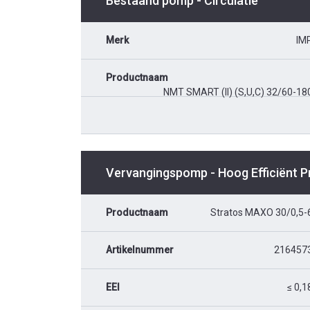
Bestaand pomp - Circulatie
Merk
IM
Productnaam
NMT SMART (II) (S,U,C) 32/60-18
Vervangingspomp - Hoog Efficiënt 
Productnaam
Stratos MAXO 30/0,5-
Artikelnummer
216457
EEI
≤ 0,1