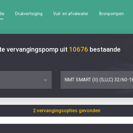
tie
Drukverhoging
Vuil- en afvalwater
Bronpompen
ste vervangingspomp uit
10676
bestaande
NMT SMART (II) (S,U,C) 32/60-1
2 vervangingsopties gevonden