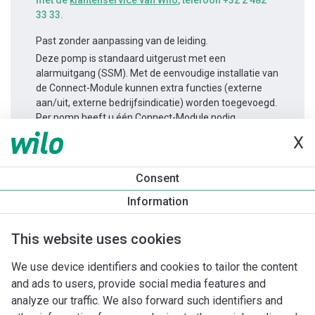
met de
klantenservice van Wilo
, telefoon +32 2 482
33 33.
Past zonder aanpassing van de leiding.
Deze pomp is standaard uitgerust met een
alarmuitgang (SSM). Met de eenvoudige installatie van
de Connect-Module kunnen extra functies (externe
aan/uit, externe bedrijfsindicatie) worden toegevoegd.
Per pomp heeft u één Connect-Module nodig.
X
Productinformatie
Consent
Yonos MAXO 25/0,5-10
Information
Productomschrijving
Montagetoebehoren
Automatiseri
This website uses cookies
We use device identifiers and cookies to tailor the content
and ads to users, provide social media features and
analyze our traffic. We also forward such identifiers and