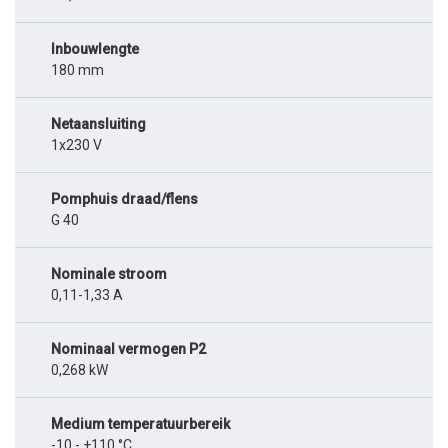
Inbouwlengte
180 mm
Netaansluiting
1x230 V
Pomphuis draad/flens
G 40
Nominale stroom
0,11-1,33 A
Nominaal vermogen P2
0,268 kW
Medium temperatuurbereik
-10 - +110 °C