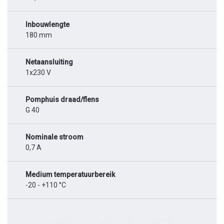
Inbouwlengte
180 mm
Netaansluiting
1x230 V
Pomphuis draad/flens
G 40
Nominale stroom
0,7 A
Medium temperatuurbereik
-20 - +110 °C