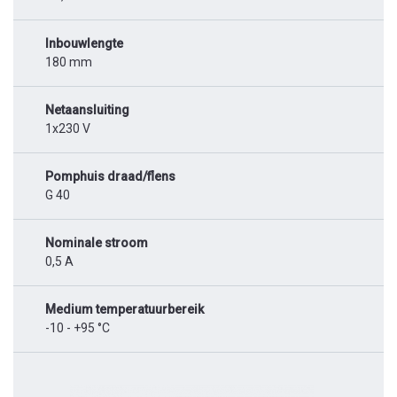
Inbouwlengte
180 mm
Netaansluiting
1x230 V
Pomphuis draad/flens
G 40
Nominale stroom
0,5 A
Medium temperatuurbereik
-10 - +95 °C