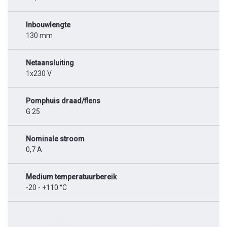
Inbouwlengte
130 mm
Netaansluiting
1x230 V
Pomphuis draad/flens
G 25
Nominale stroom
0,7 A
Medium temperatuurbereik
-20 - +110 °C