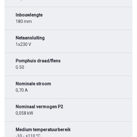
Inbouwlengte
180 mm
Netaansluiting
1x230 V
Pomphuis draad/flens
G 50
Nominale stroom
0,70 A
Nominaal vermogen P2
0,058 kW
Medium temperatuurbereik
-10 - +110 °C