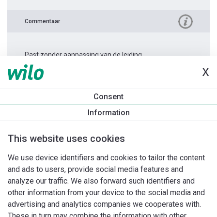
Commentaar
Past zonder aanpassing van de leiding.
X
Productinformatie
Consent
Stratos PICO 30/0,5-8 -180
Information
Productomschrijving
Montagetoebehoren
Automatiseri
This website uses cookies
We use device identifiers and cookies to tailor the content
and ads to users, provide social media features and
analyze our traffic. We also forward such identifiers and
other information from your device to the social media and
advertising and analytics companies we cooperates with.
These in turn may combine the information with other