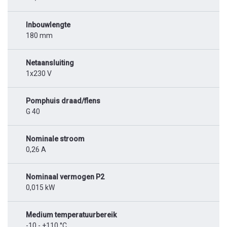
Inbouwlengte
180 mm
Netaansluiting
1x230 V
Pomphuis draad/flens
G 40
Nominale stroom
0,26 A
Nominaal vermogen P2
0,015 kW
Medium temperatuurbereik
-10 - +110 °C