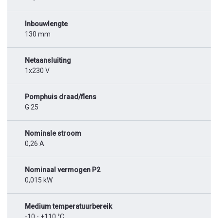
Inbouwlengte
130 mm
Netaansluiting
1x230 V
Pomphuis draad/flens
G 25
Nominale stroom
0,26 A
Nominaal vermogen P2
0,015 kW
Medium temperatuurbereik
-10 - +110 °C