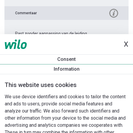
Commentaar
Past zonder aanpassing van de leiding.
X
Productinformatie
Consent
Stratos PICO 15/0,5-4 -130
Information
Productomschrijving
Montagetoebehoren
Automatiseri
This website uses cookies
We use device identifiers and cookies to tailor the content
and ads to users, provide social media features and
analyze our traffic. We also forward such identifiers and
other information from your device to the social media and
advertising and analytics companies we cooperates with.
These in turn may combine the information with other