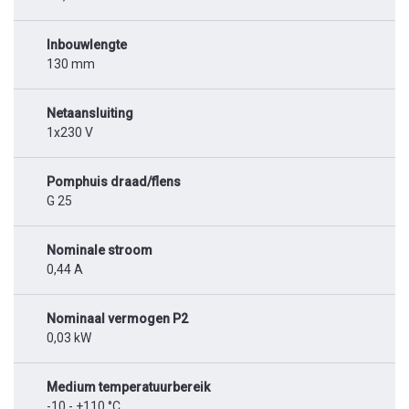
Inbouwlengte
130 mm
Netaansluiting
1x230 V
Pomphuis draad/flens
G 25
Nominale stroom
0,44 A
Nominaal vermogen P2
0,03 kW
Medium temperatuurbereik
-10 - +110 °C