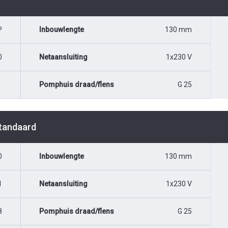
P
Inbouwlengte
130 mm
0
Netaansluiting
1x230 V
Pomphuis draad/flens
G 25
Standaard
0
Inbouwlengte
130 mm
1
Netaansluiting
1x230 V
8
Pomphuis draad/flens
G 25