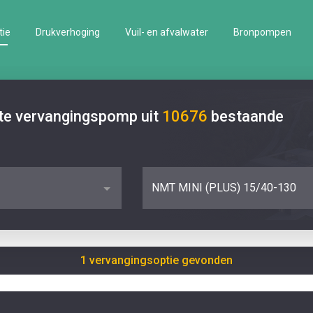
tie
Drukverhoging
Vuil- en afvalwater
Bronpompen
ste vervangingspomp uit
10676
bestaande
NMT MINI (PLUS) 15/40-130
1 vervangingsoptie gevonden