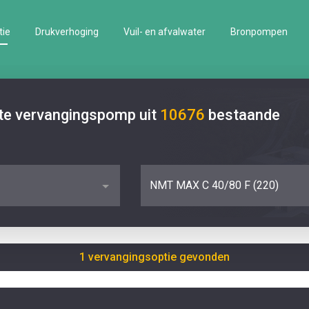
tie
Drukverhoging
Vuil- en afvalwater
Bronpompen
ste vervangingspomp uit
10676
bestaande
NMT MAX C 40/80 F (220)
1 vervangingsoptie gevonden