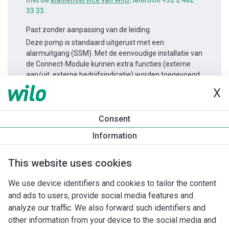
met de
klantenservice van Wilo
, telefoon +32 2 482
33 33.
Past zonder aanpassing van de leiding.
Deze pomp is standaard uitgerust met een
alarmuitgang (SSM). Met de eenvoudige installatie van
de Connect-Module kunnen extra functies (externe
aan/uit, externe bedrijfsindicatie) worden toegevoegd.
X
Productinformatie
Consent
Yonos MAXO 65/0,5-12
Information
Productomschrijving
Montagetoebehoren
Automatiseri
This website uses cookies
We use device identifiers and cookies to tailor the content
and ads to users, provide social media features and
analyze our traffic. We also forward such identifiers and
other information from your device to the social media and