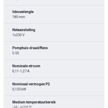
Inbouwlengte
180 mm
Netaansluiting
1x230 V
Pomphuis draad/flens
G 50
Nominale stroom
0,11-1,27 A
Nominaal vermogen P2
0,133 kW
Medium temperatuurbereik
-10 - +110 °C