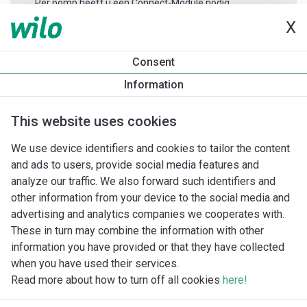
Per pomp heeft u één Connect-Module nodig.
X
Productinformatie
Consent
Yonos MAXO 30/0,5-7
Information
Productomschrijving
Montagetoebehoren
Automatiseri
This website uses cookies
We use device identifiers and cookies to tailor the content
and ads to users, provide social media features and
analyze our traffic. We also forward such identifiers and
other information from your device to the social media and
advertising and analytics companies we cooperates with.
These in turn may combine the information with other
information you have provided or that they have collected
when you have used their services.
Read more about how to turn off all cookies
here!
Imprint