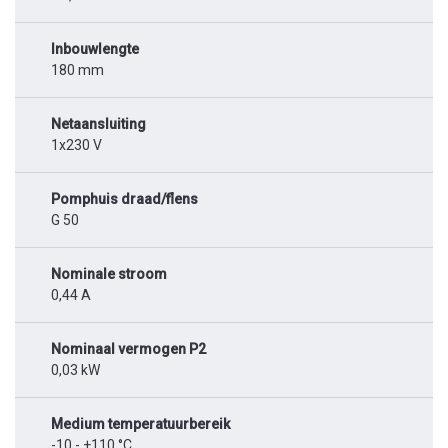
Inbouwlengte
180 mm
Netaansluiting
1x230 V
Pomphuis draad/flens
G 50
Nominale stroom
0,44 A
Nominaal vermogen P2
0,03 kW
Medium temperatuurbereik
-10 - +110 °C