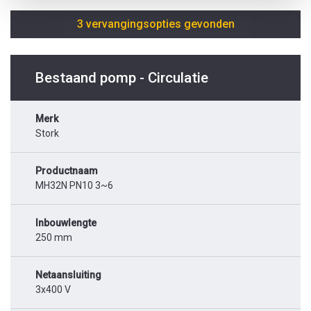
3 vervangingsopties gevonden
Bestaand pomp - Circulatie
Merk
Stork
Productnaam
MH32N PN10 3~6
Inbouwlengte
250 mm
Netaansluiting
3x400 V