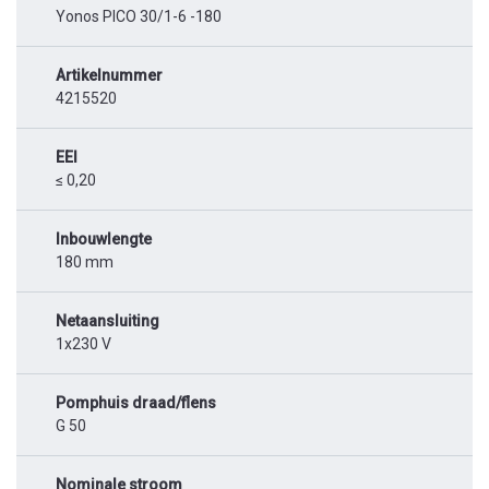
Yonos PICO 30/1-6 -180
Artikelnummer
4215520
EEI
≤ 0,20
Inbouwlengte
180 mm
Netaansluiting
1x230 V
Pomphuis draad/flens
G 50
Nominale stroom