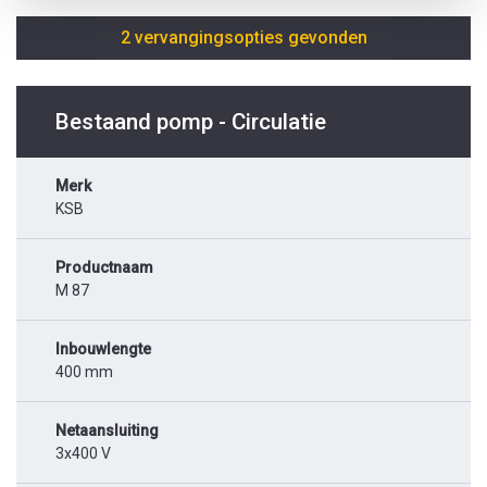
2 vervangingsopties gevonden
Bestaand pomp - Circulatie
Merk
KSB
Productnaam
M 87
Inbouwlengte
400 mm
Netaansluiting
3x400 V