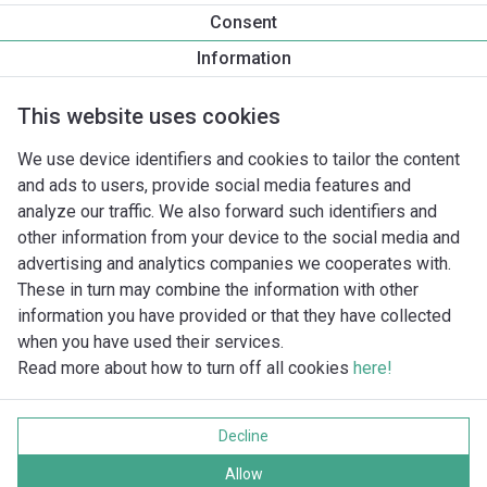
Productinformatie
Consent
Yonos MAXO 80/0,5-6 PN6
Information
Productomschrijving
Montagetoebehoren
Automatiseri
This website uses cookies
We use device identifiers and cookies to tailor the content
and ads to users, provide social media features and
analyze our traffic. We also forward such identifiers and
other information from your device to the social media and
advertising and analytics companies we cooperates with.
These in turn may combine the information with other
information you have provided or that they have collected
when you have used their services.
Read more about how to turn off all cookies
here!
Imprint
Gegevensbescherming
Decline
Cookie policy
Alle rechten voorbehouden
Allow