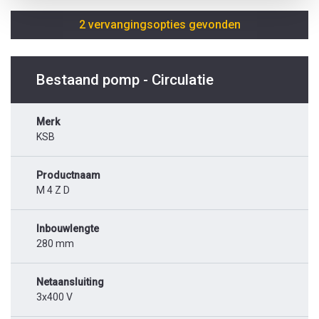
2 vervangingsopties gevonden
Bestaand pomp - Circulatie
Merk
KSB
Productnaam
M 4 Z D
Inbouwlengte
280 mm
Netaansluiting
3x400 V